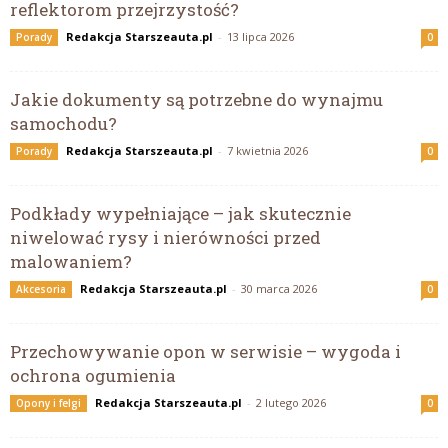
reflektorom przejrzystość?
Redakcja Starszeauta.pl
-
13 lipca 2026
Porady
0
Jakie dokumenty są potrzebne do wynajmu
samochodu?
Redakcja Starszeauta.pl
-
7 kwietnia 2026
Porady
0
Podkłady wypełniające – jak skutecznie
niwelować rysy i nierówności przed
malowaniem?
Redakcja Starszeauta.pl
-
30 marca 2026
Akcesoria
0
Przechowywanie opon w serwisie – wygoda i
ochrona ogumienia
Redakcja Starszeauta.pl
-
2 lutego 2026
Opony i felgi
0