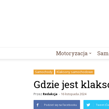
Motoryzacja
Sam
Samochody
Klaksony samochodowe
Gdzie jest klak
Przez
Redakcja
-
16 listopada 2024
Podziel się na Facebooku
Tweet (Ćw