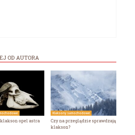
EJ OD AUTORA
amochodowe
Klaksony samochodowe
 klakson opel astra
Czy na przeglądzie sprawdzają
klakson?