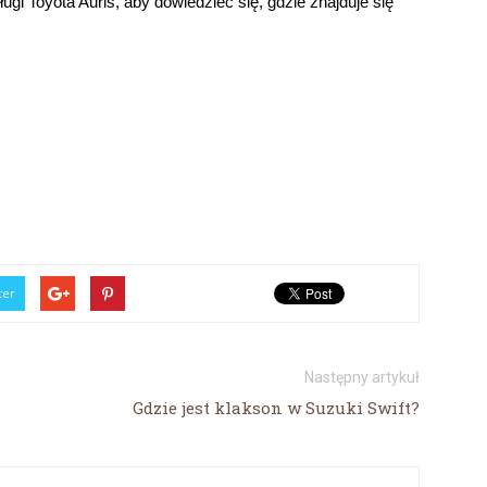
gi Toyota Auris, aby dowiedzieć się, gdzie znajduje się
ter
Następny artykuł
Gdzie jest klakson w Suzuki Swift?