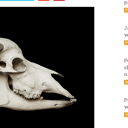
p
P
J
w
P
P
s
n
A
P
w
O