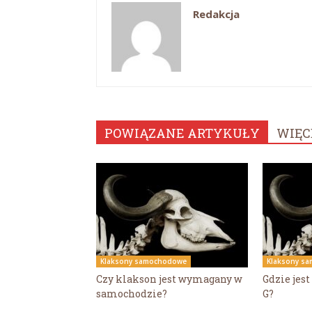
Redakcja
POWIĄZANE ARTYKUŁY
WIĘC
Klaksony samochodowe
Klaksony s
Czy klakson jest wymagany w
Gdzie jest
samochodzie?
G?