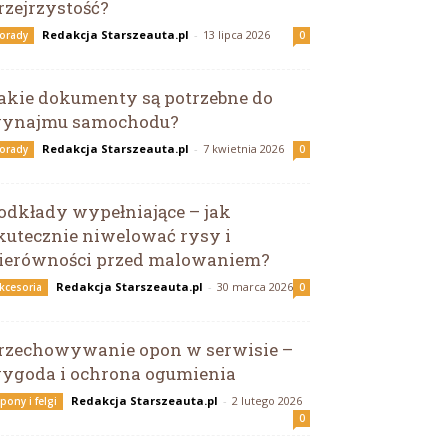
rzejrzystość?
Redakcja Starszeauta.pl
-
13 lipca 2026
orady
0
akie dokumenty są potrzebne do
ynajmu samochodu?
Redakcja Starszeauta.pl
-
7 kwietnia 2026
orady
0
odkłady wypełniające – jak
kutecznie niwelować rysy i
ierówności przed malowaniem?
Redakcja Starszeauta.pl
-
30 marca 2026
kcesoria
0
rzechowywanie opon w serwisie –
ygoda i ochrona ogumienia
Redakcja Starszeauta.pl
-
2 lutego 2026
pony i felgi
0