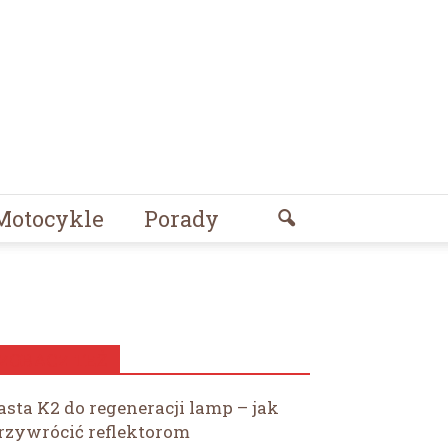
Motocykle
Porady
ZOBACZ TEŻ
asta K2 do regeneracji lamp – jak
rzywrócić reflektorom