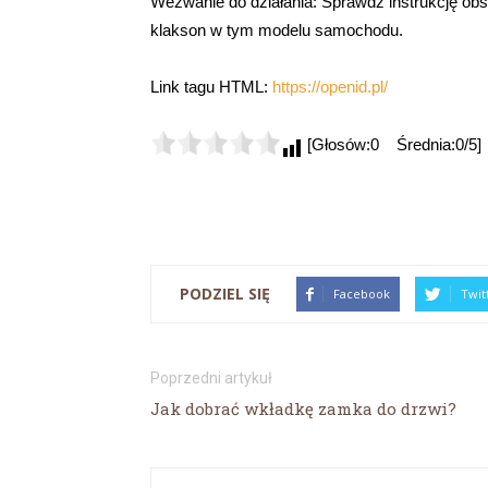
Wezwanie do działania: Sprawdź instrukcję obsłu
klakson w tym modelu samochodu.
Link tagu HTML:
https://openid.pl/
[Głosów:0 Średnia:0/5]
PODZIEL SIĘ
Facebook
Twit
Poprzedni artykuł
Jak dobrać wkładkę zamka do drzwi?