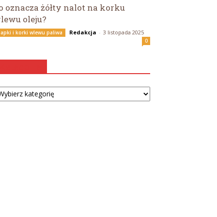
o oznacza żółty nalot na korku
lewu oleju?
Redakcja
-
3 listopada 2025
lapki i korki wlewu paliwa
0
Kategorie
tegorie