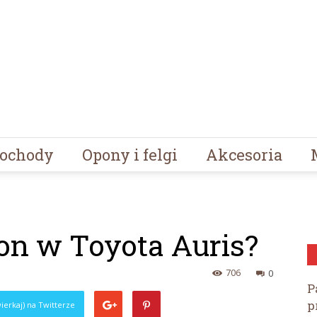
ochody
Opony i felgi
Akcesoria
son w Toyota Auris?
706
0
P
p
ierkaj) na Twitterze