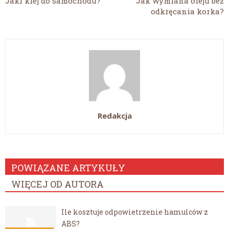
Jaki klej do samochodu?
Jak wymiana oleju bez
odkręcania korka?
Redakcja
POWIĄZANE ARTYKUŁY
WIĘCEJ OD AUTORA
Ile kosztuje odpowietrzenie hamulców z
ABS?