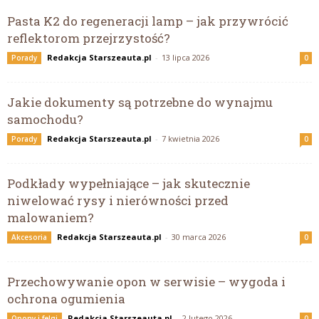
Pasta K2 do regeneracji lamp – jak przywrócić
reflektorom przejrzystość?
Redakcja Starszeauta.pl
-
13 lipca 2026
Porady
0
Jakie dokumenty są potrzebne do wynajmu
samochodu?
Redakcja Starszeauta.pl
-
7 kwietnia 2026
Porady
0
Podkłady wypełniające – jak skutecznie
niwelować rysy i nierówności przed
malowaniem?
Redakcja Starszeauta.pl
-
30 marca 2026
Akcesoria
0
Przechowywanie opon w serwisie – wygoda i
ochrona ogumienia
Redakcja Starszeauta.pl
-
2 lutego 2026
Opony i felgi
0