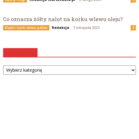
Co oznacza żółty nalot na korku wlewu oleju?
Redakcja
-
3 listopada 2025
Klapki i korki wlewu paliwa
0
Kategorie
Kategorie