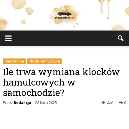
StarszeAuta.pl
Mechanika
Klocki hamulcowe
Ile trwa wymiana klocków
hamulcowych w
samochodzie?
253
Przez
Redakcja
-
28 lipca 2025
0