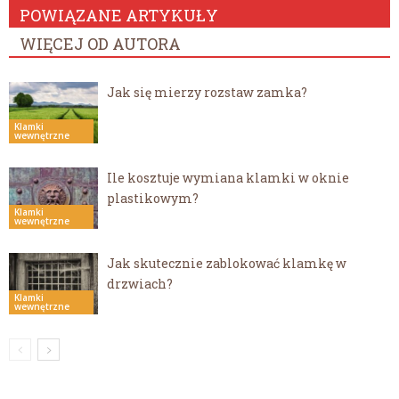
POWIĄZANE ARTYKUŁY
WIĘCEJ OD AUTORA
Jak się mierzy rozstaw zamka?
Klamki
wewnętrzne
Ile kosztuje wymiana klamki w oknie
plastikowym?
Klamki
wewnętrzne
Jak skutecznie zablokować klamkę w
drzwiach?
Klamki
wewnętrzne