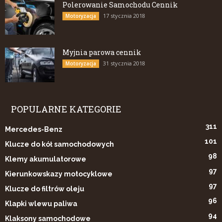
Polerowanie Samochodu Cennik
17 stycznia 2018
Motoryzacja
Myjnia parowa cennik
31 stycznia 2018
Motoryzacja
POPULARNE KATEGORIE
311
Mercedes-Benz
101
Klucze do kół samochodowych
98
Klemy akumulatorowe
97
Kierunkowskazy motocyklowe
97
Klucze do filtrów oleju
96
Klapki wlewu paliwa
94
Klaksony samochodowe