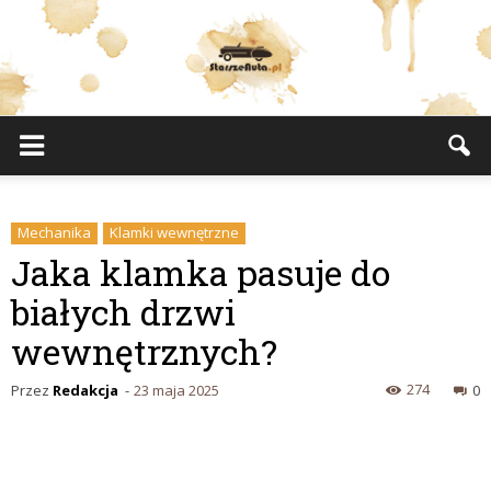
StarszeAuta.pl
Mechanika
Klamki wewnętrzne
Jaka klamka pasuje do
białych drzwi
wewnętrznych?
274
Przez
Redakcja
-
23 maja 2025
0