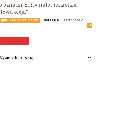
o oznacza żółty nalot na korku
lewu oleju?
Redakcja
-
3 listopada 2025
lapki i korki wlewu paliwa
0
Kategorie
tegorie