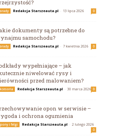
rzejrzystość?
Redakcja Starszeauta.pl
-
13 lipca 2026
orady
0
akie dokumenty są potrzebne do
ynajmu samochodu?
Redakcja Starszeauta.pl
-
7 kwietnia 2026
orady
0
odkłady wypełniające – jak
kutecznie niwelować rysy i
ierówności przed malowaniem?
Redakcja Starszeauta.pl
-
30 marca 2026
kcesoria
0
rzechowywanie opon w serwisie –
ygoda i ochrona ogumienia
Redakcja Starszeauta.pl
-
2 lutego 2026
pony i felgi
0