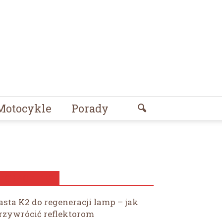
Motocykle
Porady
ZOBACZ TEŻ
asta K2 do regeneracji lamp – jak
rzywrócić reflektorom