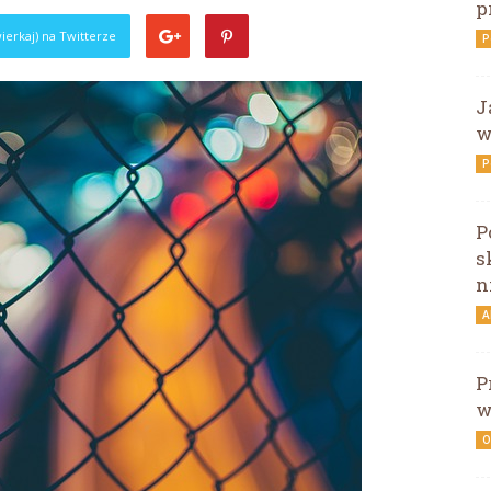
p
ierkaj) na Twitterze
P
J
w
P
P
s
n
A
P
w
O