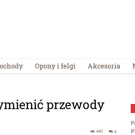
ochody
Opony i felgi
Akcesoria
ymienić przewody
P
p
440
0