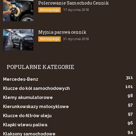
Polerowanie Samochodu Cennik
17 stycznia 2018
Motoryzacja
Myjnia parowa cennik
31 stycznia 2018
Motoryzacja
POPULARNE KATEGORIE
311
Mercedes-Benz
101
Klucze do kół samochodowych
98
Klemy akumulatorowe
97
Kierunkowskazy motocyklowe
97
Klucze do filtrów oleju
96
Klapki wlewu paliwa
94
Klaksony samochodowe