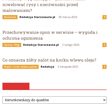
niwelować rysy i nierówności przed
malowaniem?
Redakcja Starszeauta.pl
-
30 marca 2026
Akcesoria
0
Przechowywanie opon w serwisie – wygoda i
ochrona ogumienia
Redakcja Starszeauta.pl
-
2 lutego 2026
Opony i felgi
0
Co oznacza żółty nalot na korku wlewu oleju?
Redakcja
-
3 listopada 2025
Klapki i korki wlewu paliwa
0
Kategorie
Kategorie