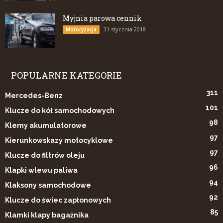
Myjnia parowa cennik
31 stycznia 2018
Motoryzacja
POPULARNE KATEGORIE
311
Mercedes-Benz
101
Klucze do kół samochodowych
98
Klemy akumulatorowe
97
Kierunkowskazy motocyklowe
97
Klucze do filtrów oleju
96
Klapki wlewu paliwa
94
Klaksony samochodowe
92
Klucze do świec zapłonowych
85
Klamki klapy bagażnika