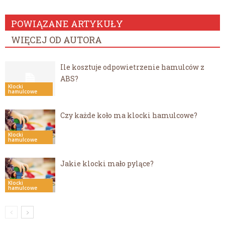
POWIĄZANE ARTYKUŁY
WIĘCEJ OD AUTORA
Ile kosztuje odpowietrzenie hamulców z
ABS?
Klocki
hamulcowe
Czy każde koło ma klocki hamulcowe?
Klocki
hamulcowe
Jakie klocki mało pylące?
Klocki
hamulcowe