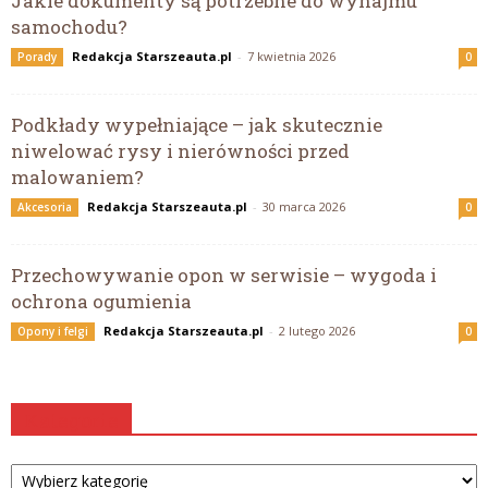
Jakie dokumenty są potrzebne do wynajmu
samochodu?
Redakcja Starszeauta.pl
-
7 kwietnia 2026
Porady
0
Podkłady wypełniające – jak skutecznie
niwelować rysy i nierówności przed
malowaniem?
Redakcja Starszeauta.pl
-
30 marca 2026
Akcesoria
0
Przechowywanie opon w serwisie – wygoda i
ochrona ogumienia
Redakcja Starszeauta.pl
-
2 lutego 2026
Opony i felgi
0
Kategorie
Kategorie