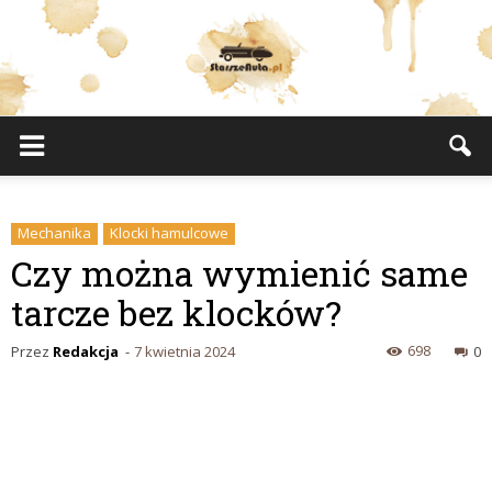
StarszeAuta.pl
Mechanika
Klocki hamulcowe
Czy można wymienić same
tarcze bez klocków?
698
Przez
Redakcja
-
7 kwietnia 2024
0