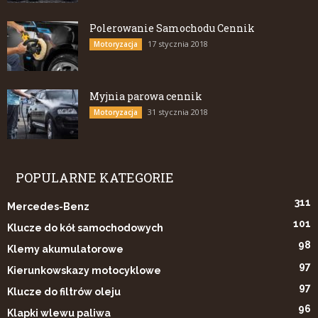
Polerowanie Samochodu Cennik
17 stycznia 2018
Motoryzacja
Myjnia parowa cennik
31 stycznia 2018
Motoryzacja
POPULARNE KATEGORIE
311
Mercedes-Benz
101
Klucze do kół samochodowych
98
Klemy akumulatorowe
97
Kierunkowskazy motocyklowe
97
Klucze do filtrów oleju
96
Klapki wlewu paliwa