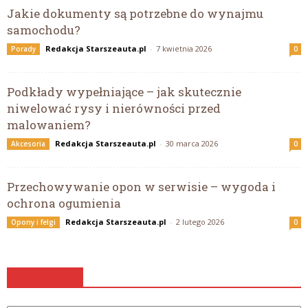
Jakie dokumenty są potrzebne do wynajmu
samochodu?
Redakcja Starszeauta.pl
-
7 kwietnia 2026
Porady
0
Podkłady wypełniające – jak skutecznie
niwelować rysy i nierówności przed
malowaniem?
Redakcja Starszeauta.pl
-
30 marca 2026
Akcesoria
0
Przechowywanie opon w serwisie – wygoda i
ochrona ogumienia
Redakcja Starszeauta.pl
-
2 lutego 2026
Opony i felgi
0
Kategorie
Kategorie