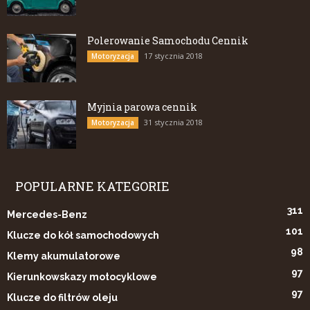
Polerowanie Samochodu Cennik
17 stycznia 2018
Motoryzacja
Myjnia parowa cennik
31 stycznia 2018
Motoryzacja
POPULARNE KATEGORIE
311
Mercedes-Benz
101
Klucze do kół samochodowych
98
Klemy akumulatorowe
97
Kierunkowskazy motocyklowe
97
Klucze do filtrów oleju