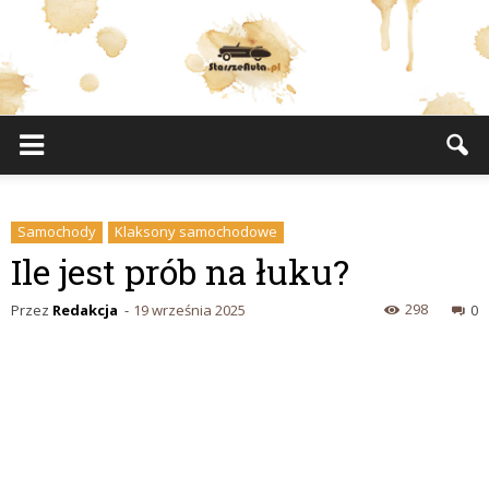
StarszeAuta.pl
Samochody
Klaksony samochodowe
Ile jest prób na łuku?
298
Przez
Redakcja
-
19 września 2025
0