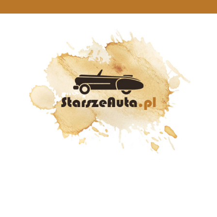
StarszeAuta.pl