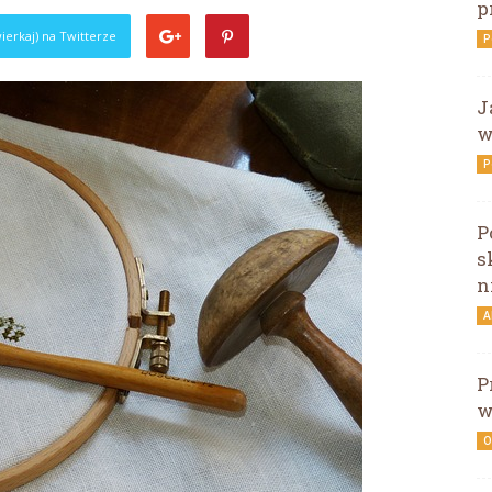
p
ierkaj) na Twitterze
P
J
w
P
P
s
n
A
P
w
O