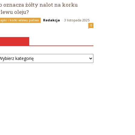
o oznacza żółty nalot na korku
lewu oleju?
Redakcja
-
3 listopada 2025
lapki i korki wlewu paliwa
0
Kategorie
tegorie