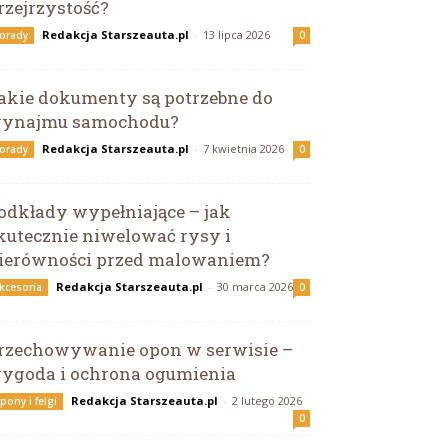
rzejrzystość?
Redakcja Starszeauta.pl
-
13 lipca 2026
orady
0
akie dokumenty są potrzebne do
ynajmu samochodu?
Redakcja Starszeauta.pl
-
7 kwietnia 2026
orady
0
odkłady wypełniające – jak
kutecznie niwelować rysy i
ierówności przed malowaniem?
Redakcja Starszeauta.pl
-
30 marca 2026
kcesoria
0
rzechowywanie opon w serwisie –
ygoda i ochrona ogumienia
Redakcja Starszeauta.pl
-
2 lutego 2026
pony i felgi
0