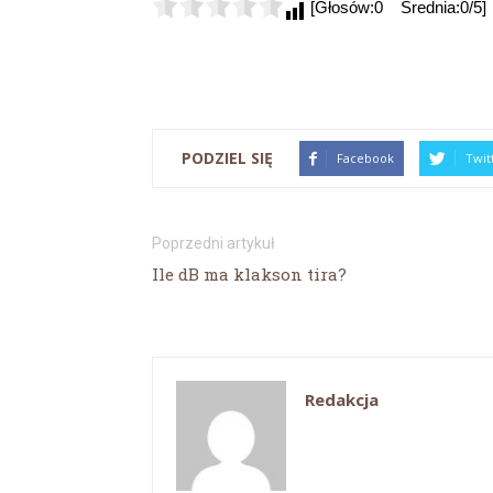
[Głosów:0 Średnia:0/5]
PODZIEL SIĘ
Facebook
Twit
Poprzedni artykuł
Ile dB ma klakson tira?
Redakcja