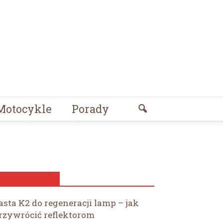
Motocykle
Porady
ZOBACZ TEŻ
asta K2 do regeneracji lamp – jak
rzywrócić reflektorom