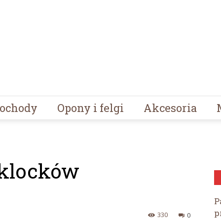
ochody
Opony i felgi
Akcesoria
 klocków
P
p
330
0