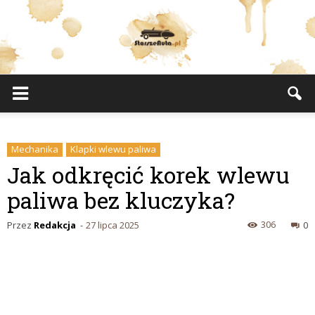
StarszeAuta.pl
Mechanika
Klapki wlewu paliwa
Jak odkręcić korek wlewu
paliwa bez kluczyka?
306
Przez
Redakcja
-
27 lipca 2025
0