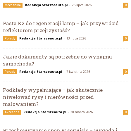
Redakcja Starszeauta.pl
-
25 lipca 2026
Mechanika
0
Pasta K2 do regeneracji lamp – jak przywrócić
reflektorom przejrzystość?
Redakcja Starszeauta.pl
-
13 lipca 2026
Porady
0
Jakie dokumenty są potrzebne do wynajmu
samochodu?
Redakcja Starszeauta.pl
-
7 kwietnia 2026
Porady
0
Podkłady wypełniające – jak skutecznie
niwelować rysy i nierówności przed
malowaniem?
Redakcja Starszeauta.pl
-
30 marca 2026
Akcesoria
0
Przechowywanie opon w serwisie – wygoda i