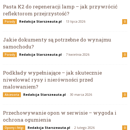
Pasta K2 do regeneracji lamp – jak przywrócić
reflektorom przejrzystość?
Redakcja Starszeauta.pl
-
13 lipca 2026
Porady
0
Jakie dokumenty są potrzebne do wynajmu
samochodu?
Redakcja Starszeauta.pl
-
7 kwietnia 2026
Porady
0
Podkłady wypełniające – jak skutecznie
niwelować rysy i nierówności przed
malowaniem?
Redakcja Starszeauta.pl
-
30 marca 2026
Akcesoria
0
Przechowywanie opon w serwisie – wygoda i
ochrona ogumienia
Redakcja Starszeauta.pl
-
2 lutego 2026
Opony i felgi
0