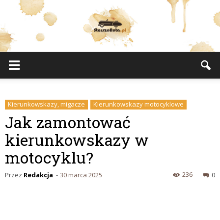
StarszeAuta.pl
Kierunkowskazy, migacze
Kierunkowskazy motocyklowe
Jak zamontować
kierunkowskazy w
motocyklu?
236
Przez
Redakcja
-
30 marca 2025
0