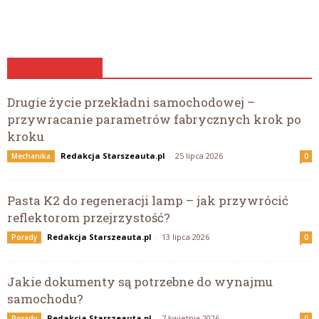
ZOBACZ TEŻ
Drugie życie przekładni samochodowej –
przywracanie parametrów fabrycznych krok po
kroku
Redakcja Starszeauta.pl
-
25 lipca 2026
Mechanika
0
Pasta K2 do regeneracji lamp – jak przywrócić
reflektorom przejrzystość?
Redakcja Starszeauta.pl
-
13 lipca 2026
Porady
0
Jakie dokumenty są potrzebne do wynajmu
samochodu?
Redakcja Starszeauta.pl
-
7 kwietnia 2026
Porady
0