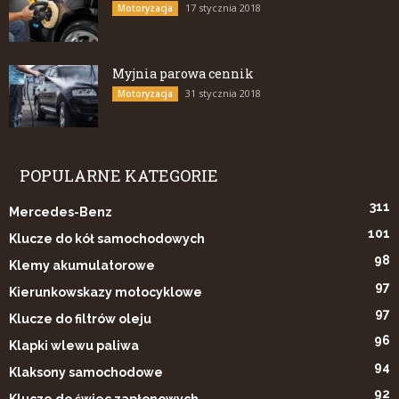
17 stycznia 2018
Motoryzacja
Myjnia parowa cennik
31 stycznia 2018
Motoryzacja
POPULARNE KATEGORIE
311
Mercedes-Benz
101
Klucze do kół samochodowych
98
Klemy akumulatorowe
97
Kierunkowskazy motocyklowe
97
Klucze do filtrów oleju
96
Klapki wlewu paliwa
94
Klaksony samochodowe
92