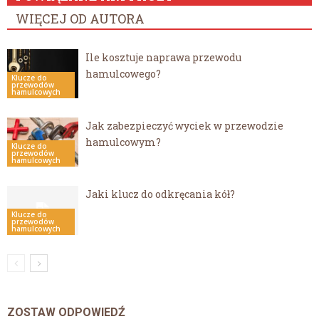
WIĘCEJ OD AUTORA
Ile kosztuje naprawa przewodu
hamulcowego?
Klucze do
przewodów
hamulcowych
Jak zabezpieczyć wyciek w przewodzie
hamulcowym?
Klucze do
przewodów
hamulcowych
Jaki klucz do odkręcania kół?
Klucze do
przewodów
hamulcowych
ZOSTAW ODPOWIEDŹ