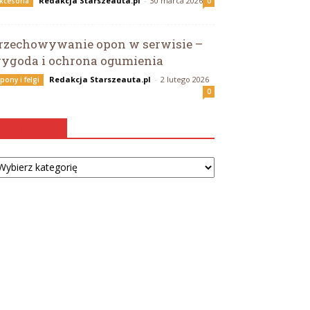
Redakcja Starszeauta.pl
-
30 marca 2026
kcesoria
0
rzechowywanie opon w serwisie –
ygoda i ochrona ogumienia
Redakcja Starszeauta.pl
-
2 lutego 2026
pony i felgi
0
Kategorie
tegorie