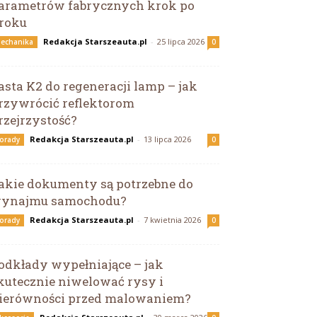
arametrów fabrycznych krok po
roku
Redakcja Starszeauta.pl
-
25 lipca 2026
echanika
0
asta K2 do regeneracji lamp – jak
rzywrócić reflektorom
rzejrzystość?
Redakcja Starszeauta.pl
-
13 lipca 2026
orady
0
akie dokumenty są potrzebne do
ynajmu samochodu?
Redakcja Starszeauta.pl
-
7 kwietnia 2026
orady
0
odkłady wypełniające – jak
kutecznie niwelować rysy i
ierówności przed malowaniem?