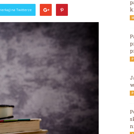
p
k
ierkaj) na Twitterze
M
P
p
p
P
J
w
P
P
s
n