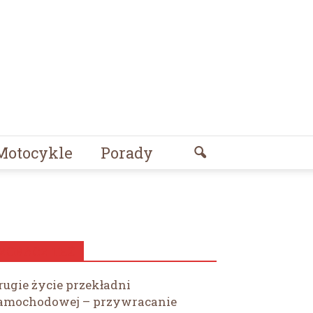
Motocykle
Porady
ZOBACZ TEŻ
rugie życie przekładni
amochodowej – przywracanie