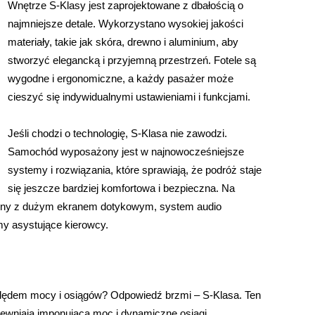
Wnętrze S-Klasy jest zaprojektowane z dbałością o
najmniejsze detale. Wykorzystano wysokiej jakości
materiały, takie jak skóra, drewno i aluminium, aby
stworzyć elegancką i przyjemną przestrzeń. Fotele są
wygodne i ergonomiczne, a każdy pasażer może
cieszyć się indywidualnymi ustawieniami i funkcjami.
Jeśli chodzi o technologię, S-Klasa nie zawodzi.
Samochód wyposażony jest w najnowocześniejsze
systemy i rozwiązania, które sprawiają, że podróż staje
się jeszcze bardziej komfortowa i bezpieczna. Na
ialny z dużym ekranem dotykowym, system audio
y asystujące kierowcy.
lędem mocy i osiągów? Odpowiedź brzmi – S-Klasa. Ten
pewniają imponującą moc i dynamiczne osiągi.