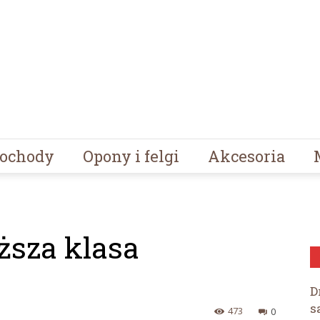
ochody
Opony i felgi
Akcesoria
ższa klasa
D
s
473
0