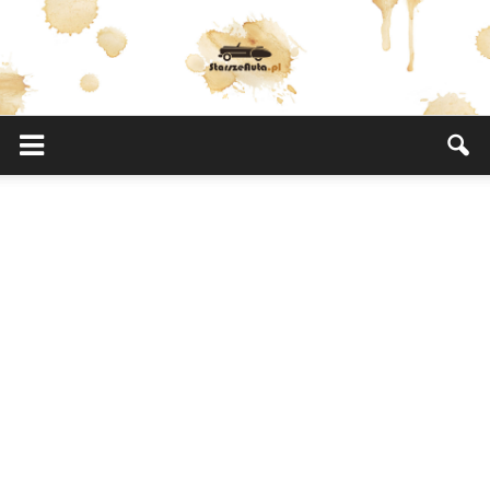
StarszeAuta.pl