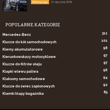
31 stycznia 2018
Motoryzacja
POPULARNE KATEGORIE
311
Mercedes-Benz
101
Klucze do kół samochodowych
98
Klemy akumulatorowe
97
Kierunkowskazy motocyklowe
97
Klucze do filtrów oleju
96
Klapki wlewu paliwa
94
Klaksony samochodowe
92
Klucze do świec zapłonowych
85
Klamki klapy bagażnika