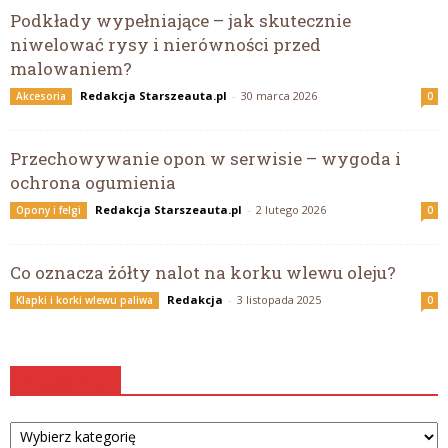
Podkłady wypełniające – jak skutecznie
niwelować rysy i nierówności przed
malowaniem?
Redakcja Starszeauta.pl
-
30 marca 2026
Akcesoria
0
Przechowywanie opon w serwisie – wygoda i
ochrona ogumienia
Redakcja Starszeauta.pl
-
2 lutego 2026
Opony i felgi
0
Co oznacza żółty nalot na korku wlewu oleju?
Redakcja
-
3 listopada 2025
Klapki i korki wlewu paliwa
0
Kategorie
Kategorie