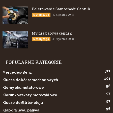
Polerowanie Samochodu Cennik
17 stycznia 2018
Motoryzacja
Myjnia parowa cennik
31 stycznia 2018
Motoryzacja
POPULARNE KATEGORIE
311
Mercedes-Benz
101
Klucze do kół samochodowych
98
Klemy akumulatorowe
97
Kierunkowskazy motocyklowe
97
Klucze do filtrów oleju
96
Klapki wlewu paliwa