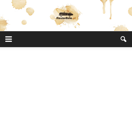
StarszeAuta.pl