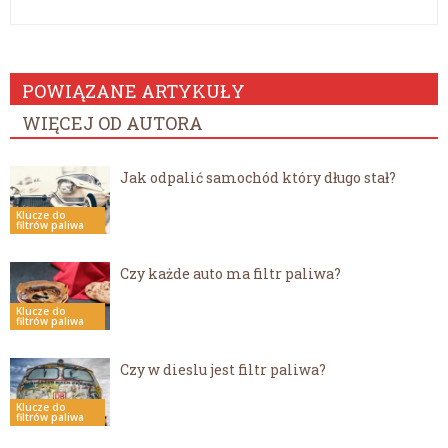
POWIĄZANE ARTYKUŁY
WIĘCEJ OD AUTORA
Jak odpalić samochód który długo stał?
Klucze do
filtrów paliwa
Czy każde auto ma filtr paliwa?
Klucze do
filtrów paliwa
Czy w dieslu jest filtr paliwa?
Klucze do
filtrów paliwa