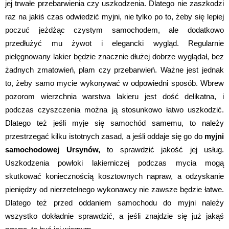
jej trwałe przebarwienia czy uszkodzenia. Dlatego nie zaszkodzi
raz na jakiś czas odwiedzić myjni, nie tylko po to, żeby się lepiej
poczuć jeżdżąc czystym samochodem, ale dodatkowo
przedłużyć mu żywot i elegancki wygląd. Regularnie
pielęgnowany lakier będzie znacznie dłużej dobrze wyglądał, bez
żadnych zmatowień, plam czy przebarwień. Ważne jest jednak
to, żeby samo mycie wykonywać w odpowiedni sposób. Wbrew
pozorom wierzchnia warstwa lakieru jest dość delikatna, i
podczas czyszczenia można ją stosunkowo łatwo uszkodzić.
Dlatego też jeśli myje się samochód samemu, to należy
przestrzegać kilku istotnych zasad, a jeśli oddaje się go do
myjni
samochodowej Ursynów,
to sprawdzić jakość jej usług.
Uszkodzenia powłoki lakierniczej podczas mycia mogą
skutkować koniecznością kosztownych napraw, a odzyskanie
pieniędzy od nierzetelnego wykonawcy nie zawsze będzie łatwe.
Dlatego też przed oddaniem samochodu do myjni należy
wszystko dokładnie sprawdzić, a jeśli znajdzie się już jakąś