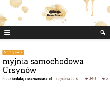
StarszeAuta.pl
Motoryzacja
myjnia samochodowa
Ursynów
2643
Przez
Redakcja starszeauta.pl
-
1 stycznia 2018
0