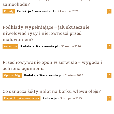
samochodu?
Redakcja Starszeauta.pl
-
7 kwietnia 2026
Porady
0
Podkłady wypełniające – jak skutecznie
niwelować rysy i nierówności przed
malowaniem?
Redakcja Starszeauta.pl
-
30 marca 2026
Akcesoria
0
Przechowywanie opon w serwisie – wygoda i
ochrona ogumienia
Redakcja Starszeauta.pl
-
2 lutego 2026
Opony i felgi
0
Co oznacza żółty nalot na korku wlewu oleju?
Redakcja
-
3 listopada 2025
Klapki i korki wlewu paliwa
0