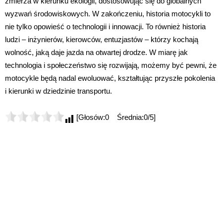
zmierza w kierunku ekologii, dostosowując się do globalnych
wyzwań środowiskowych. W zakończeniu, historia motocykli to
nie tylko opowieść o technologii i innowacji. To również historia
ludzi – inżynierów, kierowców, entuzjastów – którzy kochają
wolność, jaką daje jazda na otwartej drodze. W miarę jak
technologia i społeczeństwo się rozwijają, możemy być pewni, że
motocykle będą nadal ewoluować, kształtując przyszłe pokolenia
i kierunki w dziedzinie transportu.
[Głosów:0 Średnia:0/5]