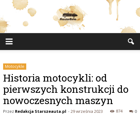
StarszeAuta.pl
Motocykle
Historia motocykli: od
pierwszych konstrukcji do
nowoczesnych maszyn
874
Przez
Redakcja Starszeauta.pl
-
29 września 2023
0